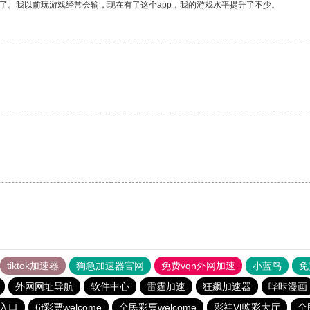
了。我以前玩游戏经常会输，现在有了这个app，我的游戏水平提升了不少。
tiktok加速器
狗急加速器官网
免费vqn外网加速
小蓝鸟
免
外网网址导航
软件中心
雷霆加速
狂飙加速器
哔咔漫画
入口
6f彩票welcome
全民彩票welcome
彩神Vl购彩大厅
全