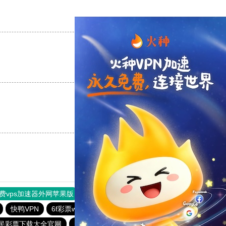
支持
[0]
反对
[0]
支持
[0]
反对
[0]
支持
[0]
反对
[0]
费vps加速器外网苹果版
旋风加速度器
快连加速器
快鸭VPN
6f彩票welcome
全民彩票官网app下载安装
民彩票下载大全官网
新人送29元彩金平台