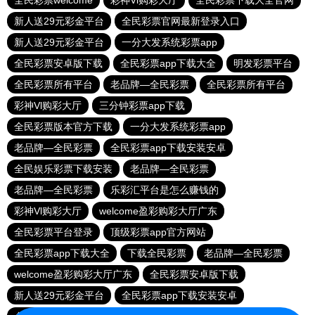
全民彩票welcome
彩神Vl购彩大厅
全民彩票下载大全官网
新人送29元彩金平台
全民彩票官网最新登录入口
新人送29元彩金平台
一分大发系统彩票app
全民彩票安卓版下载
全民彩票app下载大全
明发彩票平台
全民彩票所有平台
老品牌—全民彩票
全民彩票所有平台
彩神Vl购彩大厅
三分钟彩票app下载
全民彩票版本官方下载
一分大发系统彩票app
老品牌—全民彩票
全民彩票app下载安装安卓
全民娱乐彩票下载安装
老品牌—全民彩票
老品牌—全民彩票
乐彩汇平台是怎么赚钱的
彩神Vl购彩大厅
welcome盈彩购彩大厅广东
全民彩票平台登录
顶级彩票app官方网站
全民彩票app下载大全
下载全民彩票
老品牌—全民彩票
welcome盈彩购彩大厅广东
全民彩票安卓版下载
新人送29元彩金平台
全民彩票app下载安装安卓