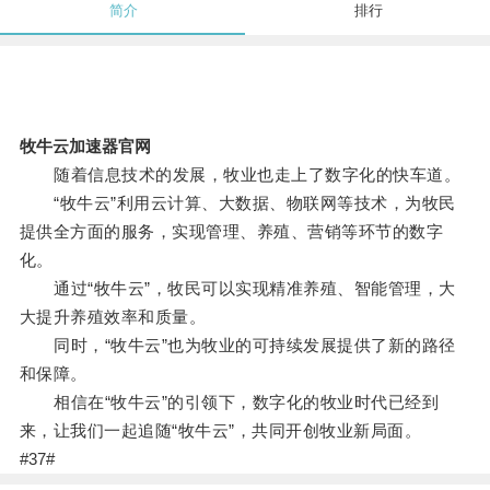
简介
排行
牧牛云加速器官网
随着信息技术的发展，牧业也走上了数字化的快车道。
“牧牛云”利用云计算、大数据、物联网等技术，为牧民
提供全方面的服务，实现管理、养殖、营销等环节的数字
化。
通过“牧牛云”，牧民可以实现精准养殖、智能管理，大
大提升养殖效率和质量。
同时，“牧牛云”也为牧业的可持续发展提供了新的路径
和保障。
相信在“牧牛云”的引领下，数字化的牧业时代已经到
来，让我们一起追随“牧牛云”，共同开创牧业新局面。
#37#