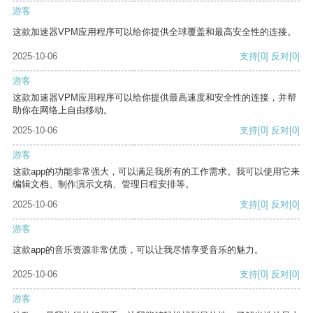
游客
这款加速器VPM应用程序可以给你提供全球覆盖和最高安全性的连接。
2025-10-06
支持
[0]
反对
[0]
游客
这款加速器VPM应用程序可以给你提供最高速度和安全性的连接，并帮
助你在网络上自由移动。
2025-10-06
支持
[0]
反对
[0]
游客
这款app的功能非常强大，可以满足我所有的工作需求。我可以使用它来
编辑文档、制作演示文稿、管理日程安排等。
2025-10-06
支持
[0]
反对
[0]
游客
这款app的音乐资源非常优质，可以让我尽情享受音乐的魅力。
2025-10-06
支持
[0]
反对
[0]
游客