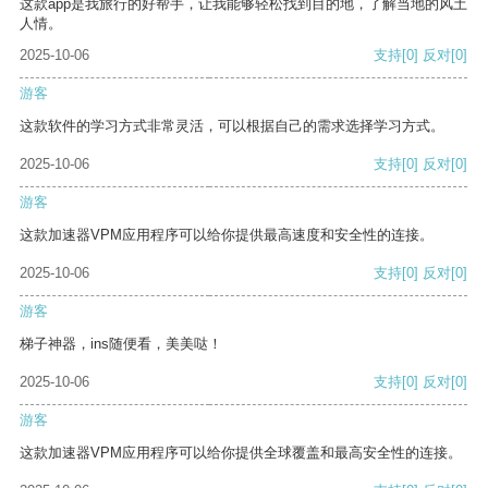
这款app是我旅行的好帮手，让我能够轻松找到目的地，了解当地的风土
人情。
2025-10-06
支持
[0]
反对
[0]
游客
这款软件的学习方式非常灵活，可以根据自己的需求选择学习方式。
2025-10-06
支持
[0]
反对
[0]
游客
这款加速器VPM应用程序可以给你提供最高速度和安全性的连接。
2025-10-06
支持
[0]
反对
[0]
游客
梯子神器，ins随便看，美美哒！
2025-10-06
支持
[0]
反对
[0]
游客
这款加速器VPM应用程序可以给你提供全球覆盖和最高安全性的连接。