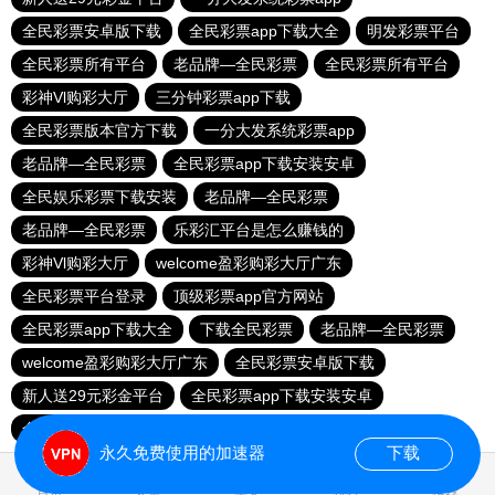
全民彩票安卓版下载
全民彩票app下载大全
明发彩票平台
全民彩票所有平台
老品牌—全民彩票
全民彩票所有平台
彩神Vl购彩大厅
三分钟彩票app下载
全民彩票版本官方下载
一分大发系统彩票app
老品牌—全民彩票
全民彩票app下载安装安卓
全民娱乐彩票下载安装
老品牌—全民彩票
老品牌—全民彩票
乐彩汇平台是怎么赚钱的
彩神Vl购彩大厅
welcome盈彩购彩大厅广东
全民彩票平台登录
顶级彩票app官方网站
全民彩票app下载大全
下载全民彩票
老品牌—全民彩票
welcome盈彩购彩大厅广东
全民彩票安卓版下载
新人送29元彩金平台
全民彩票app下载安装安卓
全民彩票app下载安装安卓
全民彩票平台登录
永久免费使用的加速器
下载
0.027725s
首页
安卓
苹果
排行
推荐