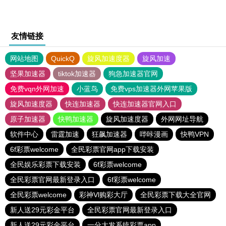
友情链接
网站地图
QuickQ
旋风加速度器
旋风加速
坚果加速器
tiktok加速器
狗急加速器官网
免费vqn外网加速
小蓝鸟
免费vps加速器外网苹果版
旋风加速度器
快连加速器
快连加速器官网入口
原子加速器
快鸭加速器
旋风加速度器
外网网址导航
软件中心
雷霆加速
狂飙加速器
哔咔漫画
快鸭VPN
6f彩票welcome
全民彩票官网app下载安装
全民娱乐彩票下载安装
6f彩票welcome
全民彩票官网最新登录入口
6f彩票welcome
全民彩票welcome
彩神Vl购彩大厅
全民彩票下载大全官网
新人送29元彩金平台
全民彩票官网最新登录入口
新人送29元彩金平台
一分大发系统彩票app