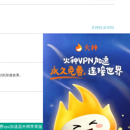
支持
[0]
反对
[0]
支持
[0]
反对
[0]
好的加速效果。
支持
[0]
反对
[0]
费vps加速器外网苹果版
旋风加速度器
快连加速器