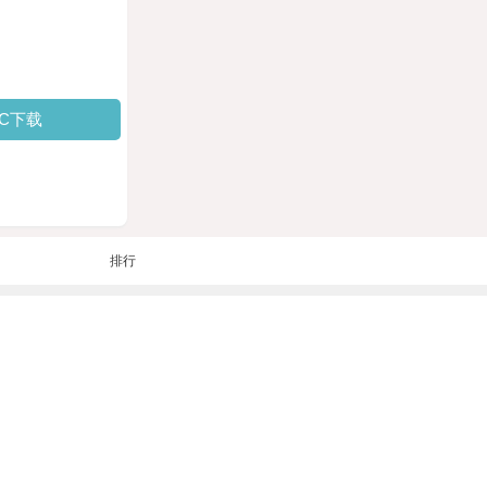
PC下载
排行