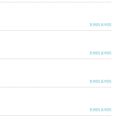
支持
[0]
反对
[0]
支持
[0]
反对
[0]
支持
[0]
反对
[0]
支持
[0]
反对
[0]