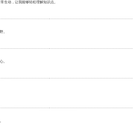
非常生动，让我能够轻松理解知识点。
野。
心。
。