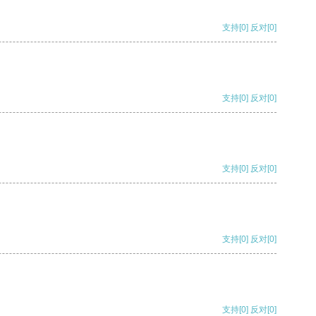
支持
[0]
反对
[0]
支持
[0]
反对
[0]
支持
[0]
反对
[0]
支持
[0]
反对
[0]
支持
[0]
反对
[0]