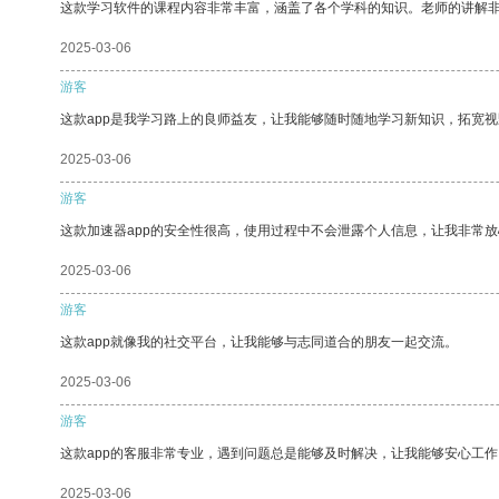
这款学习软件的课程内容非常丰富，涵盖了各个学科的知识。老师的讲解
2025-03-06
游客
这款app是我学习路上的良师益友，让我能够随时随地学习新知识，拓宽视
2025-03-06
游客
这款加速器app的安全性很高，使用过程中不会泄露个人信息，让我非常放
2025-03-06
游客
这款app就像我的社交平台，让我能够与志同道合的朋友一起交流。
2025-03-06
游客
这款app的客服非常专业，遇到问题总是能够及时解决，让我能够安心工作
2025-03-06