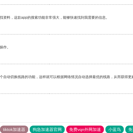
找资料，这款app的搜索功能非常强大，能够快速找到我需要的信息。
悉操作。
一个自动切换线路的功能，这样就可以根据网络情况自动选择最优的线路，从而获得更
tiktok加速器
狗急加速器官网
免费vqn外网加速
小蓝鸟
免