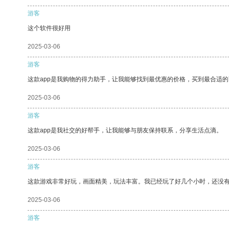
游客
这个软件很好用
2025-03-06
游客
这款app是我购物的得力助手，让我能够找到最优惠的价格，买到最合适
2025-03-06
游客
这款app是我社交的好帮手，让我能够与朋友保持联系，分享生活点滴。
2025-03-06
游客
这款游戏非常好玩，画面精美，玩法丰富。我已经玩了好几个小时，还没
2025-03-06
游客