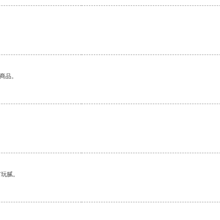
的商品。
有玩腻。