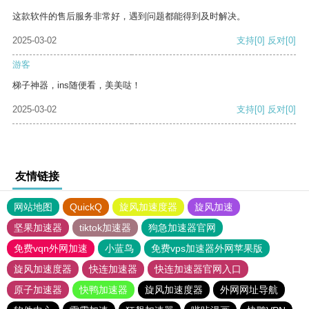
这款软件的售后服务非常好，遇到问题都能得到及时解决。
2025-03-02
支持
[0]
反对
[0]
游客
梯子神器，ins随便看，美美哒！
2025-03-02
支持
[0]
反对
[0]
友情链接
网站地图
QuickQ
旋风加速度器
旋风加速
坚果加速器
tiktok加速器
狗急加速器官网
免费vqn外网加速
小蓝鸟
免费vps加速器外网苹果版
旋风加速度器
快连加速器
快连加速器官网入口
原子加速器
快鸭加速器
旋风加速度器
外网网址导航