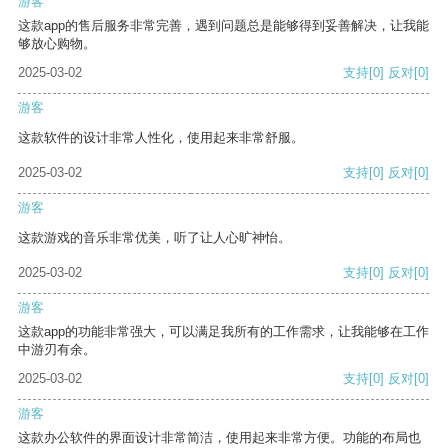
游客
这款app的售后服务非常完善，遇到问题总是能够得到妥善解决，让我能
够放心购物。
2025-03-02
支持
[0]
反对
[0]
游客
这款软件的设计非常人性化，使用起来非常舒服。
2025-03-02
支持
[0]
反对
[0]
游客
这款游戏的音乐非常优美，听了让人心旷神怡。
2025-03-02
支持
[0]
反对
[0]
游客
这款app的功能非常强大，可以满足我所有的工作需求，让我能够在工作
中游刃有余。
2025-03-02
支持
[0]
反对
[0]
游客
这款办公软件的界面设计非常简洁，使用起来非常方便。功能的布局也