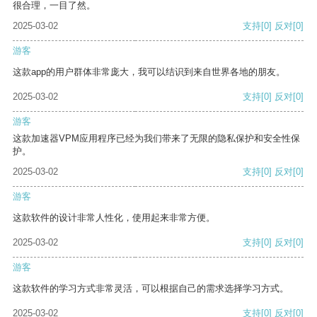
很合理，一目了然。
2025-03-02
支持
[0]
反对
[0]
游客
这款app的用户群体非常庞大，我可以结识到来自世界各地的朋友。
2025-03-02
支持
[0]
反对
[0]
游客
这款加速器VPM应用程序已经为我们带来了无限的隐私保护和安全性保
护。
2025-03-02
支持
[0]
反对
[0]
游客
这款软件的设计非常人性化，使用起来非常方便。
2025-03-02
支持
[0]
反对
[0]
游客
这款软件的学习方式非常灵活，可以根据自己的需求选择学习方式。
2025-03-02
支持
[0]
反对
[0]