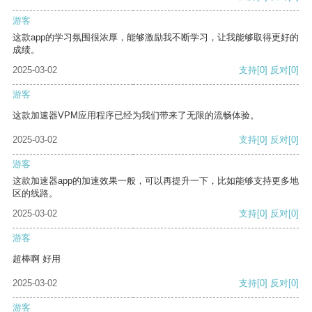
游客
这款app的学习氛围很浓厚，能够激励我不断学习，让我能够取得更好的
成绩。
2025-03-02
支持
[0]
反对
[0]
游客
这款加速器VPM应用程序已经为我们带来了无限的流畅体验。
2025-03-02
支持
[0]
反对
[0]
游客
这款加速器app的加速效果一般，可以再提升一下，比如能够支持更多地
区的线路。
2025-03-02
支持
[0]
反对
[0]
游客
超棒啊 好用
2025-03-02
支持
[0]
反对
[0]
游客