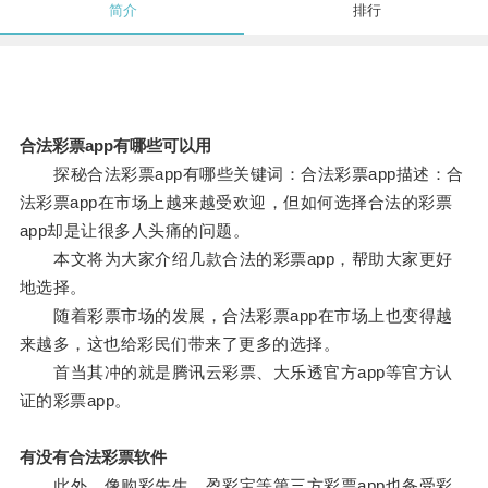
简介
排行
合法彩票app有哪些可以用
探秘合法彩票app有哪些关键词：合法彩票app描述：合
法彩票app在市场上越来越受欢迎，但如何选择合法的彩票
app却是让很多人头痛的问题。
本文将为大家介绍几款合法的彩票app，帮助大家更好
地选择。
随着彩票市场的发展，合法彩票app在市场上也变得越
来越多，这也给彩民们带来了更多的选择。
首当其冲的就是腾讯云彩票、大乐透官方app等官方认
证的彩票app。
有没有合法彩票软件
此外，像购彩先生、盈彩宝等第三方彩票app也备受彩