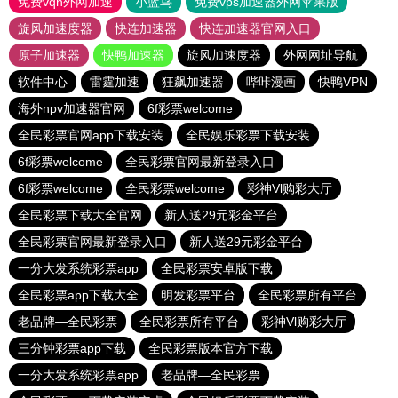
免费vqn外网加速
小蓝鸟
免费vps加速器外网苹果版
旋风加速度器
快连加速器
快连加速器官网入口
原子加速器
快鸭加速器
旋风加速度器
外网网址导航
软件中心
雷霆加速
狂飙加速器
哔咔漫画
快鸭VPN
海外npv加速器官网
6f彩票welcome
全民彩票官网app下载安装
全民娱乐彩票下载安装
6f彩票welcome
全民彩票官网最新登录入口
6f彩票welcome
全民彩票welcome
彩神Vl购彩大厅
全民彩票下载大全官网
新人送29元彩金平台
全民彩票官网最新登录入口
新人送29元彩金平台
一分大发系统彩票app
全民彩票安卓版下载
全民彩票app下载大全
明发彩票平台
全民彩票所有平台
老品牌—全民彩票
全民彩票所有平台
彩神Vl购彩大厅
三分钟彩票app下载
全民彩票版本官方下载
一分大发系统彩票app
老品牌—全民彩票