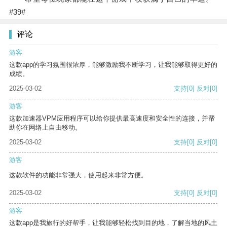
#39#
评论
游客
这款app的学习氛围很浓厚，能够激励我不断学习，让我能够取得更好的
成绩。
2025-03-02
支持
[0]
反对
[0]
游客
这款加速器VPM应用程序可以给你提供最高速度和安全性的连接，并帮
助你在网络上自由移动。
2025-03-02
支持
[0]
反对
[0]
游客
这款软件的功能非常强大，使用起来非常方便。
2025-03-02
支持
[0]
反对
[0]
游客
这款app是我旅行的好帮手，让我能够轻松找到目的地，了解当地的风土