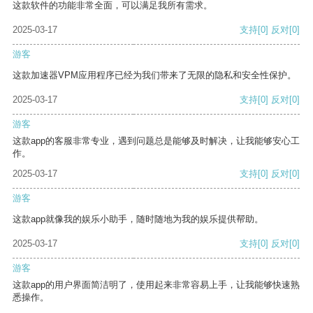
这款软件的功能非常全面，可以满足我所有需求。
2025-03-17
支持
[0]
反对
[0]
游客
这款加速器VPM应用程序已经为我们带来了无限的隐私和安全性保护。
2025-03-17
支持
[0]
反对
[0]
游客
这款app的客服非常专业，遇到问题总是能够及时解决，让我能够安心工
作。
2025-03-17
支持
[0]
反对
[0]
游客
这款app就像我的娱乐小助手，随时随地为我的娱乐提供帮助。
2025-03-17
支持
[0]
反对
[0]
游客
这款app的用户界面简洁明了，使用起来非常容易上手，让我能够快速熟
悉操作。