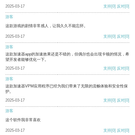
2025-03-17
支持
[0]
反对
[0]
游客
这款游戏的剧情非常感人，让我久久不能忘怀。
2025-03-17
支持
[0]
反对
[0]
游客
这款加速器app的加速效果还是不错的，但偶尔也会出现卡顿的情况，希
望开发者能够优化一下。
2025-03-17
支持
[0]
反对
[0]
游客
这款加速器VPM应用程序已经为我们带来了无限的流畅体验和安全性保
护。
2025-03-17
支持
[0]
反对
[0]
游客
这个软件我非常喜欢
2025-03-17
支持
[0]
反对
[0]