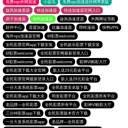
免费vqn外网加速
小蓝鸟
免费vps加速器外网苹果版
旋风加速度器
快连加速器
快连加速器官网入口
原子加速器
快鸭加速器
旋风加速度器
外网网址导航
软件中心
雷霆加速
狂飙加速器
哔咔漫画
快鸭VPN
海外npv加速器官网
6f彩票welcome
全民彩票官网app下载安装
全民娱乐彩票下载安装
6f彩票welcome
全民彩票官网最新登录入口
6f彩票welcome
全民彩票welcome
彩神Vl购彩大厅
全民彩票下载大全官网
新人送29元彩金平台
全民彩票官网最新登录入口
新人送29元彩金平台
一分大发系统彩票app
全民彩票安卓版下载
全民彩票app下载大全
明发彩票平台
全民彩票所有平台
老品牌—全民彩票
全民彩票所有平台
彩神Vl购彩大厅
三分钟彩票app下载
全民彩票版本官方下载
一分大发系统彩票app
老品牌—全民彩票