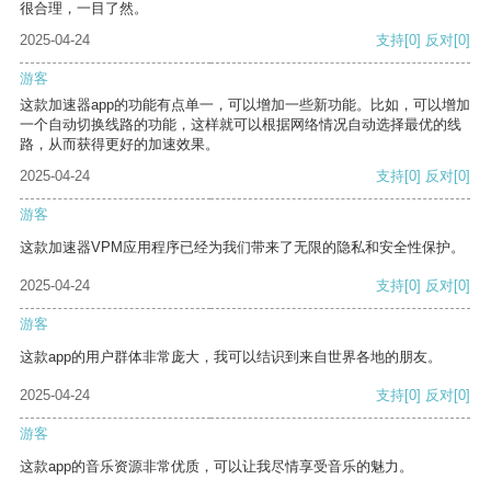
很合理，一目了然。
2025-04-24
支持
[0]
反对
[0]
游客
这款加速器app的功能有点单一，可以增加一些新功能。比如，可以增加
一个自动切换线路的功能，这样就可以根据网络情况自动选择最优的线
路，从而获得更好的加速效果。
2025-04-24
支持
[0]
反对
[0]
游客
这款加速器VPM应用程序已经为我们带来了无限的隐私和安全性保护。
2025-04-24
支持
[0]
反对
[0]
游客
这款app的用户群体非常庞大，我可以结识到来自世界各地的朋友。
2025-04-24
支持
[0]
反对
[0]
游客
这款app的音乐资源非常优质，可以让我尽情享受音乐的魅力。