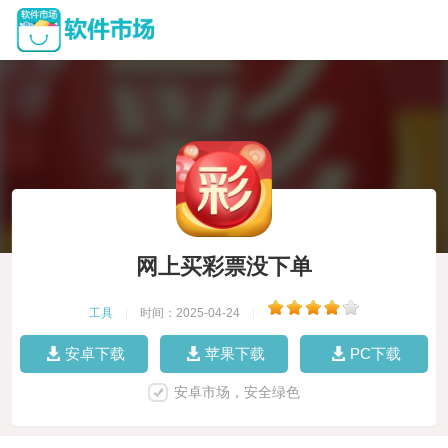
网上买彩票没下单
工具
|
时间：2025-04-24
|
安卓下载
苹果下载
PC下载
安卓市场，安全绿色