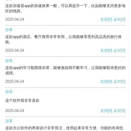
这款加速器app的加速效果一般，可以再提升一下，比如能够支持更多地
区的线路。
2025-04-24
支持
[0]
反对
[0]
游客
这款app的酒店、餐厅推荐非常有用，让我能够享受到高品质的旅行体
验。
2025-04-24
支持
[0]
反对
[0]
游客
这款app的学习氛围很浓厚，能够激励我不断学习，让我能够取得更好的
成绩。
2025-04-24
支持
[0]
反对
[0]
游客
这个软件我非常喜欢
2025-04-24
支持
[0]
反对
[0]
游客
这款办公软件的界面设计非常简洁，使用起来非常方便。功能的布局也