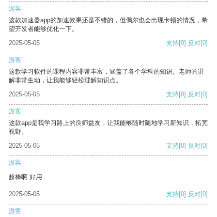
游客
这款加速器app的加速效果还是不错的，但偶尔也会出现卡顿的情况，希
望开发者能够优化一下。
2025-05-05
支持
[0]
反对
[0]
游客
这款学习软件的课程内容非常丰富，涵盖了各个学科的知识。老师的讲
解非常生动，让我能够轻松理解知识点。
2025-05-05
支持
[0]
反对
[0]
游客
这款app是我学习路上的良师益友，让我能够随时随地学习新知识，拓宽
视野。
2025-05-05
支持
[0]
反对
[0]
游客
超棒啊 好用
2025-05-05
支持
[0]
反对
[0]
游客