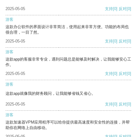
2025-05-05
支持
[0]
反对
[0]
游客
这款办公软件的界面设计非常简洁，使用起来非常方便。功能的布局也
很合理，一目了然。
2025-05-05
支持
[0]
反对
[0]
游客
这款app的客服非常专业，遇到问题总是能够及时解决，让我能够安心工
作。
2025-05-05
支持
[0]
反对
[0]
游客
这款app就像我的财务顾问，让我能够省钱又省心。
2025-05-05
支持
[0]
反对
[0]
游客
这款加速器VPM应用程序可以给你提供最高速度和安全性的连接，并帮
助你在网络上自由移动。
2025-05-05
支持
[0]
反对
[0]