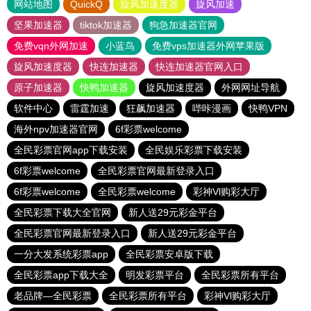
网站地图
QuickQ
旋风加速度器
旋风加速
坚果加速器
tiktok加速器
狗急加速器官网
免费vqn外网加速
小蓝鸟
免费vps加速器外网苹果版
旋风加速度器
快连加速器
快连加速器官网入口
原子加速器
快鸭加速器
旋风加速度器
外网网址导航
软件中心
雷霆加速
狂飙加速器
哔咔漫画
快鸭VPN
海外npv加速器官网
6f彩票welcome
全民彩票官网app下载安装
全民娱乐彩票下载安装
6f彩票welcome
全民彩票官网最新登录入口
6f彩票welcome
全民彩票welcome
彩神Vl购彩大厅
全民彩票下载大全官网
新人送29元彩金平台
全民彩票官网最新登录入口
新人送29元彩金平台
一分大发系统彩票app
全民彩票安卓版下载
全民彩票app下载大全
明发彩票平台
全民彩票所有平台
老品牌—全民彩票
全民彩票所有平台
彩神Vl购彩大厅