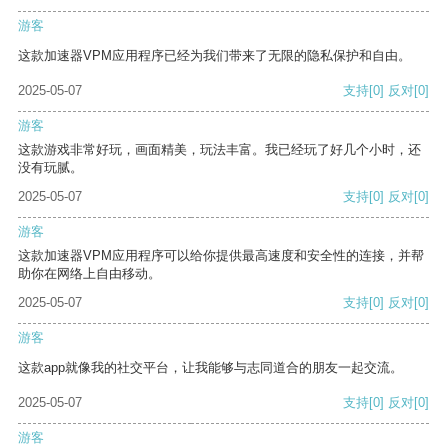
游客
这款加速器VPM应用程序已经为我们带来了无限的隐私保护和自由。
2025-05-07
支持
[0]
反对
[0]
游客
这款游戏非常好玩，画面精美，玩法丰富。我已经玩了好几个小时，还
没有玩腻。
2025-05-07
支持
[0]
反对
[0]
游客
这款加速器VPM应用程序可以给你提供最高速度和安全性的连接，并帮
助你在网络上自由移动。
2025-05-07
支持
[0]
反对
[0]
游客
这款app就像我的社交平台，让我能够与志同道合的朋友一起交流。
2025-05-07
支持
[0]
反对
[0]
游客