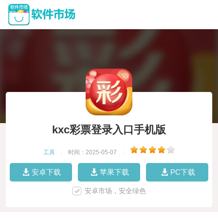
kxc彩票登录入口手机版
工具
|
时间：2025-05-07
|
安卓下载
苹果下载
PC下载
安卓市场，安全绿色