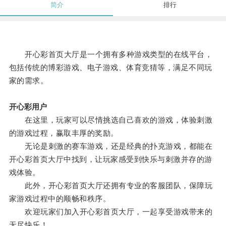
简介
排行
开心彩首页大厅是一个拥有多种游戏类型的在线平台，
包括传统的博彩游戏、电子游戏、体育竞猜等，满足不同玩
家的需求。
开心彩用户
在这里，玩家可以尽情挑选自己喜欢的游戏，体验刺激
的游戏过程，赢取丰厚的奖励。
无论是刺激的赛车游戏，还是经典的扑克游戏，都能在
开心彩首页大厅中找到，让玩家感受到快乐与刺激并存的游
戏体验。
此外，开心彩首页大厅还拥有专业的客服团队，保障玩
家游戏过程中的顺畅和秩序。
欢迎玩家们加入开心彩首页大厅，一起享受游戏带来的
无尽快乐！。