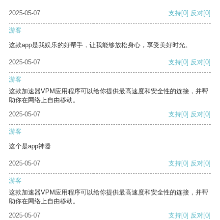
2025-05-07
支持
[0]
反对
[0]
游客
这款app是我娱乐的好帮手，让我能够放松身心，享受美好时光。
2025-05-07
支持
[0]
反对
[0]
游客
这款加速器VPM应用程序可以给你提供最高速度和安全性的连接，并帮
助你在网络上自由移动。
2025-05-07
支持
[0]
反对
[0]
游客
这个是app神器
2025-05-07
支持
[0]
反对
[0]
游客
这款加速器VPM应用程序可以给你提供最高速度和安全性的连接，并帮
助你在网络上自由移动。
2025-05-07
支持
[0]
反对
[0]