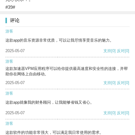
#39#
评论
游客
这款app的音乐资源非常优质，可以让我尽情享受音乐的魅力。
2025-05-07
支持
[0]
反对
[0]
游客
这款加速器VPM应用程序可以给你提供最高速度和安全性的连接，并帮
助你在网络上自由移动。
2025-05-07
支持
[0]
反对
[0]
游客
这款app就像我的财务顾问，让我能够省钱又省心。
2025-05-07
支持
[0]
反对
[0]
游客
这款软件的功能非常强大，可以满足我日常使用的需求。