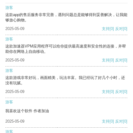
游客
这款app的售后服务非常完善，遇到问题总是能够得到妥善解决，让我能
够放心购物。
2025-05-09
支持
[0]
反对
[0]
游客
这款加速器VPM应用程序可以给你提供最高速度和安全性的连接，并帮
助你在网络上自由移动。
2025-05-09
支持
[0]
反对
[0]
游客
这款游戏非常好玩，画面精美，玩法丰富。我已经玩了好几个小时，还
没有玩腻。
2025-05-09
支持
[0]
反对
[0]
游客
我喜欢这个软件 作者加油
2025-05-09
支持
[0]
反对
[0]
游客