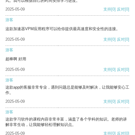
式。我可以根据自己的时间安排学习进度。
2025-05-09
支持
[0]
反对
[0]
游客
这款加速器VPM应用程序可以给你提供最高速度和安全性的连接。
2025-05-09
支持
[0]
反对
[0]
游客
超棒啊 好用
2025-05-09
支持
[0]
反对
[0]
游客
这款app的客服非常专业，遇到问题总是能够及时解决，让我能够安心工
作。
2025-05-09
支持
[0]
反对
[0]
游客
这款学习软件的课程内容非常丰富，涵盖了各个学科的知识。老师的讲
解非常生动，让我能够轻松理解知识点。
2025-05-09
支持
[0]
反对
[0]