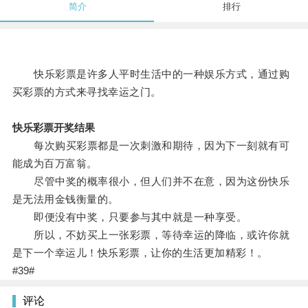
简介
排行
快乐彩票是许多人平时生活中的一种娱乐方式，通过购
买彩票的方式来寻找幸运之门。
快乐彩票开奖结果
每次购买彩票都是一次刺激和期待，因为下一刻就有可
能成为百万富翁。
尽管中奖的概率很小，但人们并不在意，因为这份快乐
是无法用金钱衡量的。
即便没有中奖，只要参与其中就是一种享受。
所以，不妨买上一张彩票，等待幸运的降临，或许你就
是下一个幸运儿！快乐彩票，让你的生活更加精彩！。
#39#
评论