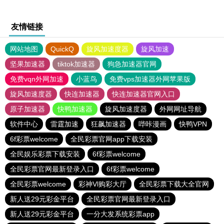
友情链接
网站地图
QuickQ
旋风加速度器
旋风加速
坚果加速器
tiktok加速器
狗急加速器官网
免费vqn外网加速
小蓝鸟
免费vps加速器外网苹果版
旋风加速度器
快连加速器
快连加速器官网入口
原子加速器
快鸭加速器
旋风加速度器
外网网址导航
软件中心
雷霆加速
狂飙加速器
哔咔漫画
快鸭VPN
6f彩票welcome
全民彩票官网app下载安装
全民娱乐彩票下载安装
6f彩票welcome
全民彩票官网最新登录入口
6f彩票welcome
全民彩票welcome
彩神Vl购彩大厅
全民彩票下载大全官网
新人送29元彩金平台
全民彩票官网最新登录入口
新人送29元彩金平台
一分大发系统彩票app