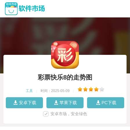
彩票快乐8的走势图
工具
|
时间：2025-05-09
|
安卓下载
苹果下载
PC下载
安卓市场，安全绿色