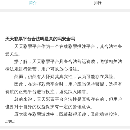
简介
排行
天天彩票平台合法吗是真的吗安全吗
天天彩票平台作为一个在线彩票投注平台，其合法性备
受关注。
据了解，天天彩票平台具备合法营运资质，遵循相关法
律法规进行运营，用户可以放心投注。
然而，仍然有人怀疑其真实性，认为可能存在风险。
因此，在选择彩票平台时，用户应当保持警惕，选择有
资质的正规平台进行投注，避免踩入陷阱。
总的来说，天天彩票平台合法性是真实存在的，但用户
也要对于自身的权益保护有一定的警惕意识。
愿大家在彩票游戏中，既能获得乐趣，又能稳健投注。
#39#