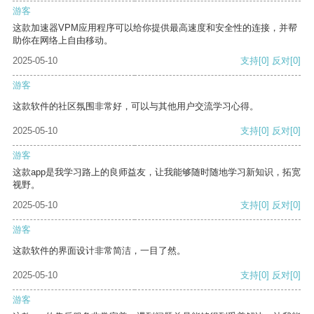
游客
这款加速器VPM应用程序可以给你提供最高速度和安全性的连接，并帮
助你在网络上自由移动。
2025-05-10
支持
[0]
反对
[0]
游客
这款软件的社区氛围非常好，可以与其他用户交流学习心得。
2025-05-10
支持
[0]
反对
[0]
游客
这款app是我学习路上的良师益友，让我能够随时随地学习新知识，拓宽
视野。
2025-05-10
支持
[0]
反对
[0]
游客
这款软件的界面设计非常简洁，一目了然。
2025-05-10
支持
[0]
反对
[0]
游客