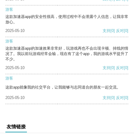
游客
这款加速器app的安全性很高，使用过程中不会泄露个人信息，让我非常
放心。
2025-05-10
支持
[0]
反对
[0]
游客
这款加速器app的加速效果非常好，玩游戏再也不会出现卡顿、掉线的情
况了。我以前玩游戏经常会输，现在有了这个app，我的游戏水平提升了
不少。
2025-05-10
支持
[0]
反对
[0]
游客
这款app就像我的社交平台，让我能够与志同道合的朋友一起交流。
2025-05-10
支持
[0]
反对
[0]
友情链接