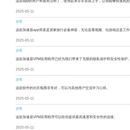
这款app的用户界面简洁明了，使用起来非常容易上手，让我能够快速熟悉
2025-05-11
游客
这款加速器app简直是居家旅行必备神器，无论是看视频、玩游戏还是工
2025-05-11
游客
这款加速器VPM应用程序已经为我们带来了无限的隐私保护和安全性保护
2025-05-11
游客
这款软件的社区氛围非常好，可以与其他用户交流学习心得。
2025-05-11
游客
这款加速器VPM应用程序可以给你提供最高速度和安全性的连接。
2025-05-11