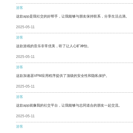
游客
这款app是我社交的好帮手，让我能够与朋友保持联系，分享生活点滴。
2025-05-11
游客
这款游戏的音乐非常优美，听了让人心旷神怡。
2025-05-11
游客
这款加速器VPM应用程序提供了顶级的安全性和隐私保护。
2025-05-11
游客
这款app就像我的社交平台，让我能够与志同道合的朋友一起交流。
2025-05-11
游客