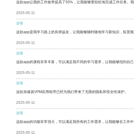
这款app让我的工作效率提高了50%，让我能够更轻松地完成工作任务。
2025-05-11
游客
这款app是我学习路上的良师益友，让我能够随时随地学习新知识，拓宽视
2025-05-11
游客
这款app的课程非常丰富，可以满足我不同的学习需求，让我能够找到自
2025-05-11
游客
这款加速器VPM应用程序已经为我们带来了无限的隐私和安全性保护。
2025-05-11
游客
这款app的功能非常强大，可以满足我所有的工作需求，让我能够在工作
2025-05-11