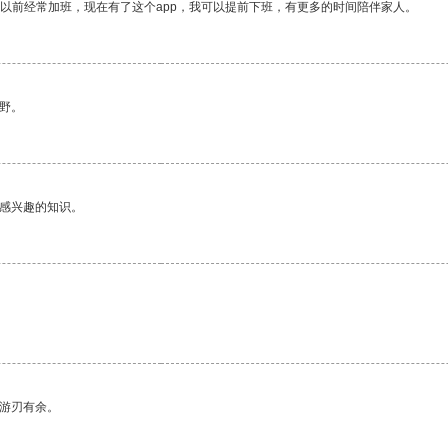
我以前经常加班，现在有了这个app，我可以提前下班，有更多的时间陪伴家人。
野。
己感兴趣的知识。
中游刃有余。