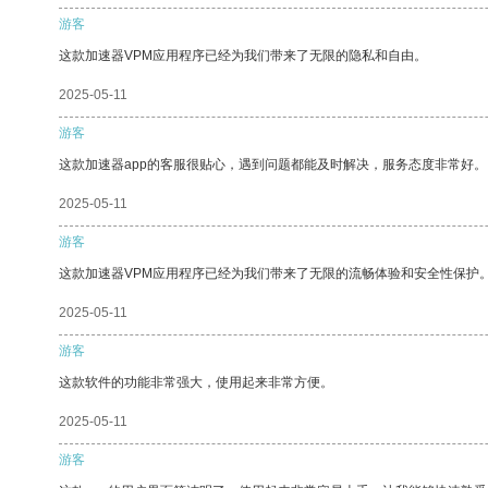
游客
这款加速器VPM应用程序已经为我们带来了无限的隐私和自由。
2025-05-11
游客
这款加速器app的客服很贴心，遇到问题都能及时解决，服务态度非常好。
2025-05-11
游客
这款加速器VPM应用程序已经为我们带来了无限的流畅体验和安全性保护
2025-05-11
游客
这款软件的功能非常强大，使用起来非常方便。
2025-05-11
游客