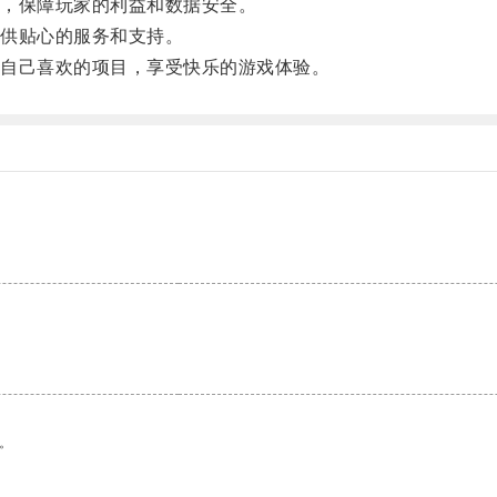
，保障玩家的利益和数据安全。
供贴心的服务和支持。
自己喜欢的项目，享受快乐的游戏体验。
。