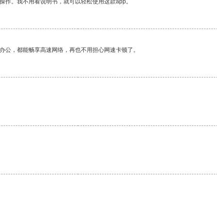
操作。我不用看说明书，就可以轻松使用这款app。
作办公，都能畅享高速网络，再也不用担心网速卡顿了。
。