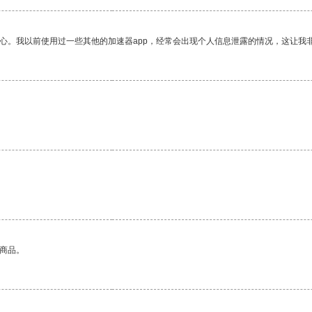
放心。我以前使用过一些其他的加速器app，经常会出现个人信息泄露的情况，这让我
的商品。