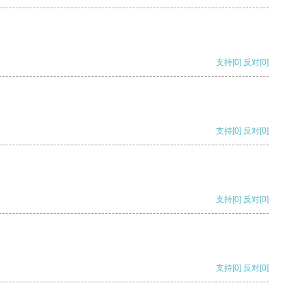
支持
[0]
反对
[0]
支持
[0]
反对
[0]
支持
[0]
反对
[0]
支持
[0]
反对
[0]