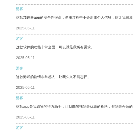
游客
这款加速器app的安全性很高，使用过程中不会泄露个人信息，这让我很
2025-05-11
游客
这款软件的功能非常全面，可以满足我所有需求。
2025-05-11
游客
这款游戏的剧情非常感人，让我久久不能忘怀。
2025-05-11
游客
这款app是我购物的得力助手，让我能够找到最优惠的价格，买到最合适
2025-05-11
游客