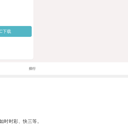
PC下载
排行
如时时彩、快三等。