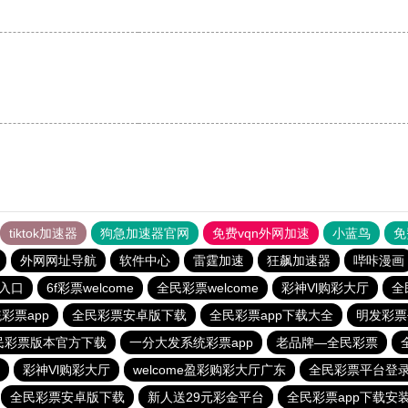
tiktok加速器
狗急加速器官网
免费vqn外网加速
小蓝鸟
免
外网网址导航
软件中心
雷霆加速
狂飙加速器
哔咔漫画
入口
6f彩票welcome
全民彩票welcome
彩神Vl购彩大厅
全
彩票app
全民彩票安卓版下载
全民彩票app下载大全
明发彩票
民彩票版本官方下载
一分大发系统彩票app
老品牌—全民彩票
彩神Vl购彩大厅
welcome盈彩购彩大厅广东
全民彩票平台登
全民彩票安卓版下载
新人送29元彩金平台
全民彩票app下载安