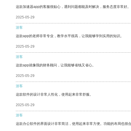
这款加速器app的客服很贴心，遇到问题都能及时解决，服务态度非常好。
2025-05-29
游客
这款app的老师非常专业，教学水平很高，让我能够学到实用的知识。
2025-05-29
游客
这款app就像我的财务顾问，让我能够省钱又省心。
2025-05-29
游客
这款软件的设计非常人性化，使用起来非常舒服。
2025-05-29
游客
这款办公软件的界面设计非常简洁，使用起来非常方便。功能的布局也很