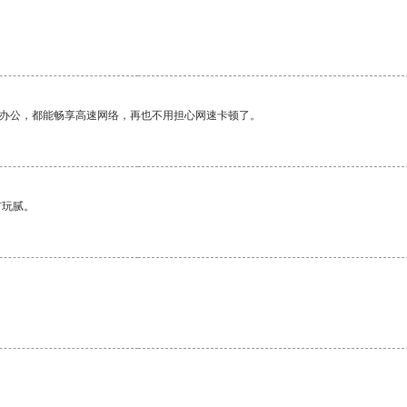
作办公，都能畅享高速网络，再也不用担心网速卡顿了。
有玩腻。