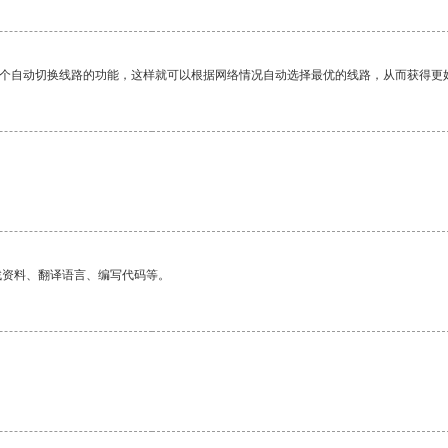
一个自动切换线路的功能，这样就可以根据网络情况自动选择最优的线路，从而获得更
找资料、翻译语言、编写代码等。