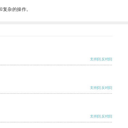
和复杂的操作。
支持
[0]
反对
[0]
支持
[0]
反对
[0]
支持
[0]
反对
[0]