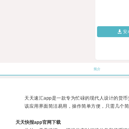
安
简介
天天速汇app是一款专为忙碌的现代人设计的货币
该应用界面简洁易用，操作简单方便，只需几个简
天天快报app官网下载