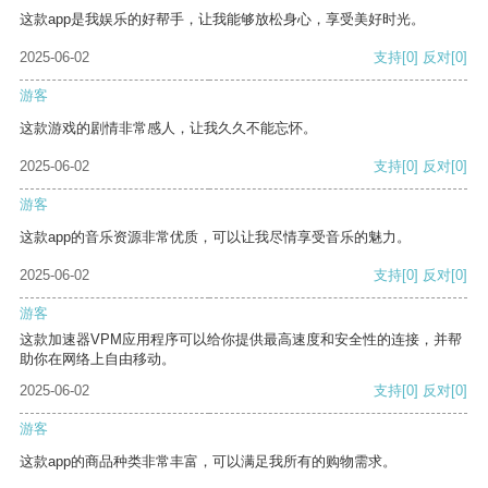
这款app是我娱乐的好帮手，让我能够放松身心，享受美好时光。
2025-06-02
支持
[0]
反对
[0]
游客
这款游戏的剧情非常感人，让我久久不能忘怀。
2025-06-02
支持
[0]
反对
[0]
游客
这款app的音乐资源非常优质，可以让我尽情享受音乐的魅力。
2025-06-02
支持
[0]
反对
[0]
游客
这款加速器VPM应用程序可以给你提供最高速度和安全性的连接，并帮
助你在网络上自由移动。
2025-06-02
支持
[0]
反对
[0]
游客
这款app的商品种类非常丰富，可以满足我所有的购物需求。