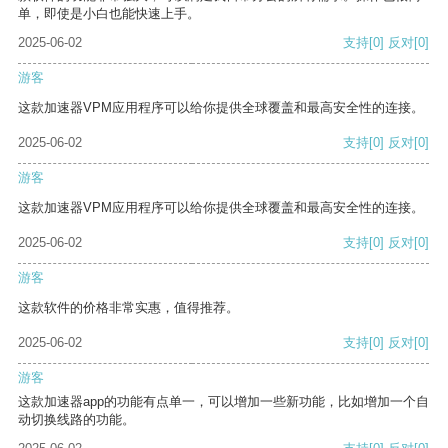
单，即使是小白也能快速上手。
2025-06-02
支持
[0]
反对
[0]
游客
这款加速器VPM应用程序可以给你提供全球覆盖和最高安全性的连接。
2025-06-02
支持
[0]
反对
[0]
游客
这款加速器VPM应用程序可以给你提供全球覆盖和最高安全性的连接。
2025-06-02
支持
[0]
反对
[0]
游客
这款软件的价格非常实惠，值得推荐。
2025-06-02
支持
[0]
反对
[0]
游客
这款加速器app的功能有点单一，可以增加一些新功能，比如增加一个自
动切换线路的功能。