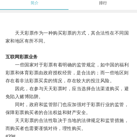
简介
排行
天天彩票作为一种购买彩票的方式，其合法性在不同国
家和地区有所不同。
互联网彩票业务
一些国家对于彩票有着明确的监管规定，如中国的福利
彩票和体育彩票由政府授权经营，是合法的；而一些地区则
存在着非法彩票买卖的情况，存在较大的投注风险。
因此，在参与天天彩票时，应当选择合法渠道购买，避
免陷入赌博陷阱。
同时，政府和监管部门也应加强对于彩票行业的监管，
保障彩票购买者的合法权益和财产安全。
天天彩票的合法性取决于当地的法律规定和监管措施，
而购买者也需要谨慎对待，理性购买。
#39#