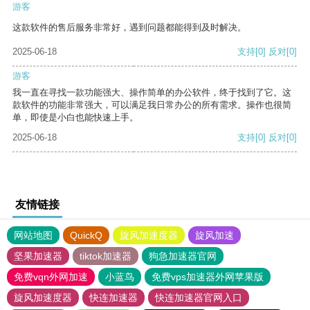
游客
这款软件的售后服务非常好，遇到问题都能得到及时解决。
2025-06-18
支持
[0]
反对
[0]
游客
我一直在寻找一款功能强大、操作简单的办公软件，终于找到了它。这
款软件的功能非常强大，可以满足我日常办公的所有需求。操作也很简
单，即使是小白也能快速上手。
2025-06-18
支持
[0]
反对
[0]
友情链接
网站地图
QuickQ
旋风加速度器
旋风加速
坚果加速器
tiktok加速器
狗急加速器官网
免费vqn外网加速
小蓝鸟
免费vps加速器外网苹果版
旋风加速度器
快连加速器
快连加速器官网入口