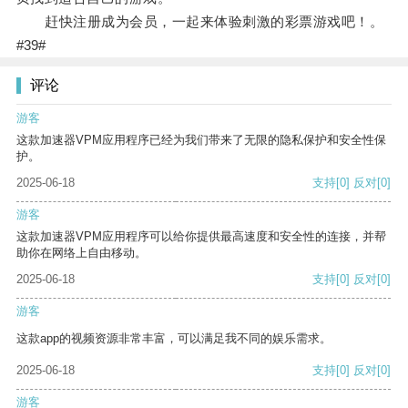
赶快注册成为会员，一起来体验刺激的彩票游戏吧！。
#39#
评论
游客
这款加速器VPM应用程序已经为我们带来了无限的隐私保护和安全性保
护。
2025-06-18
支持
[0]
反对
[0]
游客
这款加速器VPM应用程序可以给你提供最高速度和安全性的连接，并帮
助你在网络上自由移动。
2025-06-18
支持
[0]
反对
[0]
游客
这款app的视频资源非常丰富，可以满足我不同的娱乐需求。
2025-06-18
支持
[0]
反对
[0]
游客