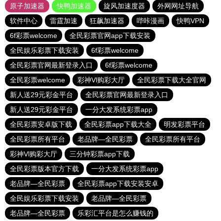
原子加速器
快鸭加速器
旋风加速度器
外网网址导航
软件中心
雷霆加速
狂飙加速器
哔咔漫画
快鸭VPN
6f彩票welcome
全民彩票官网app下载安装
全民娱乐彩票下载安装
6f彩票welcome
全民彩票官网最新登录入口
6f彩票welcome
全民彩票welcome
彩神Vl购彩大厅
全民彩票下载大全官网
新人送29元彩金平台
全民彩票官网最新登录入口
新人送29元彩金平台
一分大发系统彩票app
全民彩票安卓版下载
全民彩票app下载大全
明发彩票平台
全民彩票所有平台
老品牌—全民彩票
全民彩票所有平台
彩神Vl购彩大厅
三分钟彩票app下载
全民彩票版本官方下载
一分大发系统彩票app
老品牌—全民彩票
全民彩票app下载安装安卓
全民娱乐彩票下载安装
老品牌—全民彩票
老品牌—全民彩票
乐彩汇平台是怎么赚钱的