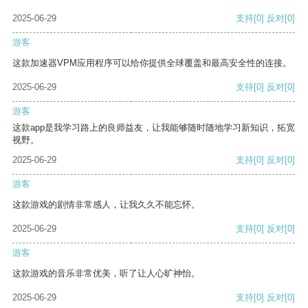
2025-06-29
支持
[0]
反对
[0]
游客
这款加速器VPM应用程序可以给你提供全球覆盖和最高安全性的连接。
2025-06-29
支持
[0]
反对
[0]
游客
这款app是我学习路上的良师益友，让我能够随时随地学习新知识，拓宽
视野。
2025-06-29
支持
[0]
反对
[0]
游客
这款游戏的剧情非常感人，让我久久不能忘怀。
2025-06-29
支持
[0]
反对
[0]
游客
这款游戏的音乐非常优美，听了让人心旷神怡。
2025-06-29
支持
[0]
反对
[0]