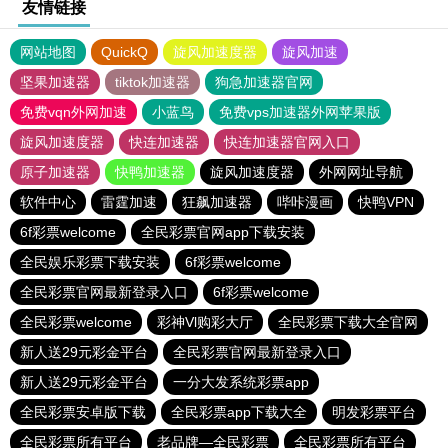
友情链接
网站地图
QuickQ
旋风加速度器
旋风加速
坚果加速器
tiktok加速器
狗急加速器官网
免费vqn外网加速
小蓝鸟
免费vps加速器外网苹果版
旋风加速度器
快连加速器
快连加速器官网入口
原子加速器
快鸭加速器
旋风加速度器
外网网址导航
软件中心
雷霆加速
狂飙加速器
哔咔漫画
快鸭VPN
6f彩票welcome
全民彩票官网app下载安装
全民娱乐彩票下载安装
6f彩票welcome
全民彩票官网最新登录入口
6f彩票welcome
全民彩票welcome
彩神Vl购彩大厅
全民彩票下载大全官网
新人送29元彩金平台
全民彩票官网最新登录入口
新人送29元彩金平台
一分大发系统彩票app
全民彩票安卓版下载
全民彩票app下载大全
明发彩票平台
全民彩票所有平台
老品牌—全民彩票
全民彩票所有平台