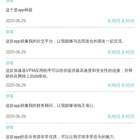
游客
这个是app神器
2025-06-29
支持
[0]
反对
[0]
游客
这款app就像我的社交平台，让我能够与志同道合的朋友一起交流。
2025-06-29
支持
[0]
反对
[0]
游客
这款加速器VPM应用程序可以给你提供最高速度和安全性的连接，并帮
助你在网络上自由移动。
2025-06-29
支持
[0]
反对
[0]
游客
这款app就像我的财务顾问，让我能够省钱又省心。
2025-06-29
支持
[0]
反对
[0]
游客
这款app的音乐资源非常优质，可以让我尽情享受音乐的魅力。