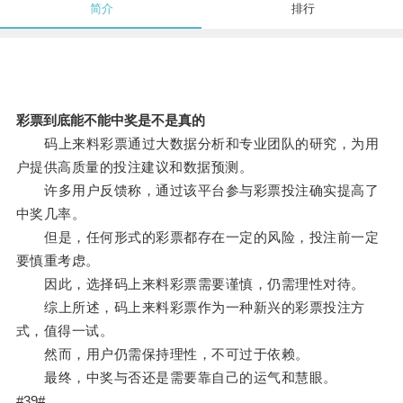
简介
排行
彩票到底能不能中奖是不是真的
码上来料彩票通过大数据分析和专业团队的研究，为用
户提供高质量的投注建议和数据预测。
许多用户反馈称，通过该平台参与彩票投注确实提高了
中奖几率。
但是，任何形式的彩票都存在一定的风险，投注前一定
要慎重考虑。
因此，选择码上来料彩票需要谨慎，仍需理性对待。
综上所述，码上来料彩票作为一种新兴的彩票投注方
式，值得一试。
然而，用户仍需保持理性，不可过于依赖。
最终，中奖与否还是需要靠自己的运气和慧眼。
#39#