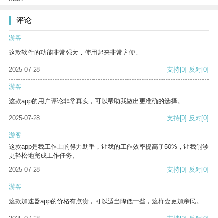
评论
游客
这款软件的功能非常强大，使用起来非常方便。
2025-07-28
支持
[0]
反对
[0]
游客
这款app的用户评论非常真实，可以帮助我做出更准确的选择。
2025-07-28
支持
[0]
反对
[0]
游客
这款app是我工作上的得力助手，让我的工作效率提高了50%，让我能够
更轻松地完成工作任务。
2025-07-28
支持
[0]
反对
[0]
游客
这款加速器app的价格有点贵，可以适当降低一些，这样会更加亲民。