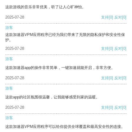
这款游戏的音乐非常优美，听了让人心旷神怡。
2025-07-28
支持
[0]
反对
[0]
游客
这款加速器VPM应用程序已经为我们带来了无限的隐私保护和安全性保
护。
2025-07-28
支持
[0]
反对
[0]
游客
这款加速器app的操作非常简单，一键加速就能开启，非常方便。
2025-07-28
支持
[0]
反对
[0]
游客
这款app的社区氛围很温馨，让我能够感受到家的温暖。
2025-07-28
支持
[0]
反对
[0]
游客
这款加速器VPM应用程序可以给你提供全球覆盖和最高安全性的连接。