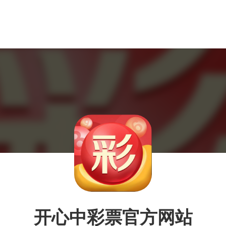
开心中彩票官方网站