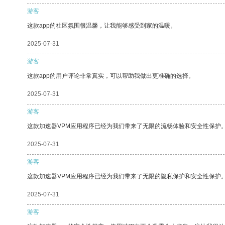
游客
这款app的社区氛围很温馨，让我能够感受到家的温暖。
2025-07-31
游客
这款app的用户评论非常真实，可以帮助我做出更准确的选择。
2025-07-31
游客
这款加速器VPM应用程序已经为我们带来了无限的流畅体验和安全性保护
2025-07-31
游客
这款加速器VPM应用程序已经为我们带来了无限的隐私保护和安全性保护
2025-07-31
游客