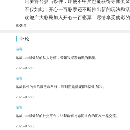
只要符合参与条件，即使不中奖也能获得等额奖金
不仅如此，开心一百彩票还不断推出新的玩法和活
欢迎广大彩民加入开心一百彩票，尽情享受购彩的
#39#
评论
游客
这款app就像我的私人导师，带领我探索知识的奥秘。
2025-07-31
游客
这款软件的售后服务非常好，遇到问题都能得到及时解决。
2025-07-31
游客
这款app就像我的社交平台，让我能够与志同道合的朋友一起交流。
2025-07-31