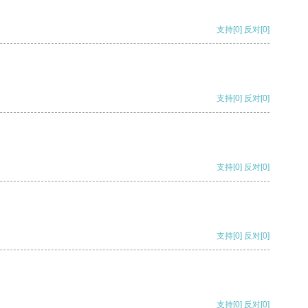
支持
[0]
反对
[0]
支持
[0]
反对
[0]
支持
[0]
反对
[0]
支持
[0]
反对
[0]
支持
[0]
反对
[0]