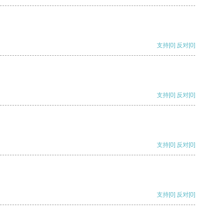
支持
[0]
反对
[0]
支持
[0]
反对
[0]
支持
[0]
反对
[0]
支持
[0]
反对
[0]