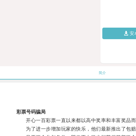
安
简介
彩票号码骗局
开心一百彩票一直以来都以高中奖率和丰富奖品而
为了进一步增加玩家的快乐，他们最新推出了包赔