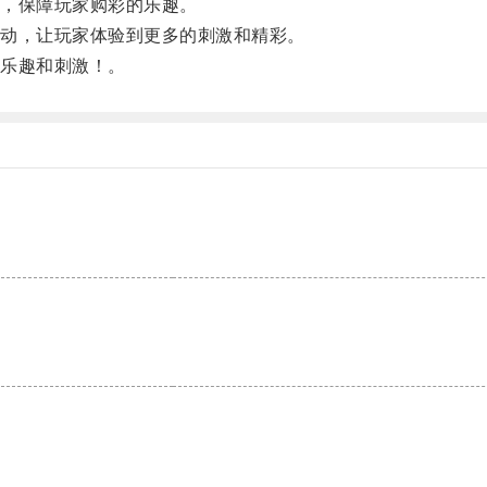
，保障玩家购彩的乐趣。
动，让玩家体验到更多的刺激和精彩。
乐趣和刺激！。