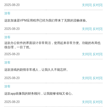
2025-08-20
支持
[0]
反对
[0]
游客
这款加速器VPM应用程序已经为我们带来了无限的流畅体验。
2025-08-20
支持
[0]
反对
[0]
游客
这款办公软件的界面设计非常简洁，使用起来非常方便。功能的布局也
很合理，一目了然。
2025-08-20
支持
[0]
反对
[0]
游客
这款游戏的剧情非常感人，让我久久不能忘怀。
2025-08-20
支持
[0]
反对
[0]
游客
这款app就像我的财务顾问，让我能够省钱又省心。
2025-08-20
支持
[0]
反对
[0]