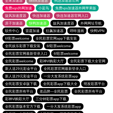
坚果加速器
tiktok加速器
狗急加速器官网
免费vqn外网加速
小蓝鸟
免费vps加速器外网苹果版
旋风加速度器
快连加速器
快连加速器官网入口
原子加速器
快鸭加速器
旋风加速度器
外网网址导航
软件中心
雷霆加速
狂飙加速器
哔咔漫画
快鸭VPN
6f彩票welcome
全民彩票官网app下载安装
全民娱乐彩票下载安装
6f彩票welcome
全民彩票官网最新登录入口
6f彩票welcome
全民彩票welcome
彩神Vl购彩大厅
全民彩票下载大全官网
新人送29元彩金平台
全民彩票官网最新登录入口
新人送29元彩金平台
一分大发系统彩票app
全民彩票安卓版下载
全民彩票app下载大全
明发彩票平台
全民彩票所有平台
老品牌—全民彩票
全民彩票所有平台
彩神Vl购彩大厅
三分钟彩票app下载
全民彩票版本官方下载
一分大发系统彩票app