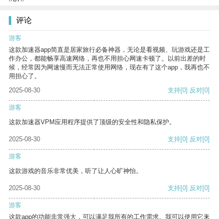
评论
游客
这款加速器app简直是居家旅行必备神器，无论是看视频、玩游戏还是工
作办公，都能畅享高速网络，再也不用担心网速卡顿了。以前出差的时
候，经常因为网速慢而无法正常使用网络，现在有了这个app，我再也不
用担心了。
2025-08-30
支持
[0]
反对
[0]
游客
这款加速器VPM应用程序提供了顶级的安全性和隐私保护。
2025-08-30
支持
[0]
反对
[0]
游客
这款游戏的音乐非常优美，听了让人心旷神怡。
2025-08-30
支持
[0]
反对
[0]
游客
这款app的功能非常强大，可以满足我所有的工作需求。我可以使用它来