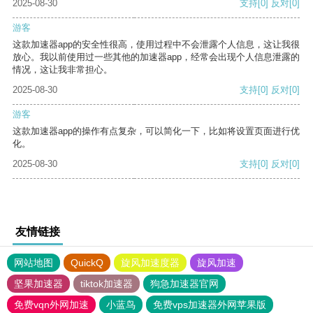
2025-08-30
支持
[0]
反对
[0]
游客
这款加速器app的安全性很高，使用过程中不会泄露个人信息，这让我很
放心。我以前使用过一些其他的加速器app，经常会出现个人信息泄露的
情况，这让我非常担心。
2025-08-30
支持
[0]
反对
[0]
游客
这款加速器app的操作有点复杂，可以简化一下，比如将设置页面进行优
化。
2025-08-30
支持
[0]
反对
[0]
友情链接
网站地图
QuickQ
旋风加速度器
旋风加速
坚果加速器
tiktok加速器
狗急加速器官网
免费vqn外网加速
小蓝鸟
免费vps加速器外网苹果版