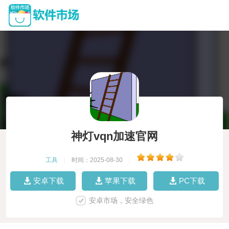
神灯vqn加速官网
工具
|
时间：2025-08-30
|
安卓下载
苹果下载
PC下载
安卓市场，安全绿色