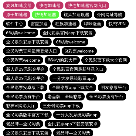
旋风加速度器
快连加速器
快连加速器官网入口
原子加速器
快鸭加速器
旋风加速度器
外网网址导航
软件中心
雷霆加速
狂飙加速器
哔咔漫画
快鸭VPN
6f彩票welcome
全民彩票官网app下载安装
全民娱乐彩票下载安装
6f彩票welcome
全民彩票官网最新登录入口
6f彩票welcome
全民彩票welcome
彩神Vl购彩大厅
全民彩票下载大全官网
新人送29元彩金平台
全民彩票官网最新登录入口
新人送29元彩金平台
一分大发系统彩票app
全民彩票安卓版下载
全民彩票app下载大全
明发彩票平台
全民彩票所有平台
老品牌—全民彩票
全民彩票所有平台
彩神Vl购彩大厅
三分钟彩票app下载
全民彩票版本官方下载
一分大发系统彩票app
老品牌—全民彩票
全民彩票app下载安装安卓
全民娱乐彩票下载安装
老品牌—全民彩票