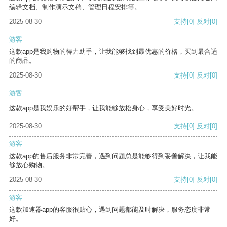
编辑文档、制作演示文稿、管理日程安排等。
2025-08-30
支持
[0]
反对
[0]
游客
这款app是我购物的得力助手，让我能够找到最优惠的价格，买到最合适
的商品。
2025-08-30
支持
[0]
反对
[0]
游客
这款app是我娱乐的好帮手，让我能够放松身心，享受美好时光。
2025-08-30
支持
[0]
反对
[0]
游客
这款app的售后服务非常完善，遇到问题总是能够得到妥善解决，让我能
够放心购物。
2025-08-30
支持
[0]
反对
[0]
游客
这款加速器app的客服很贴心，遇到问题都能及时解决，服务态度非常
好。