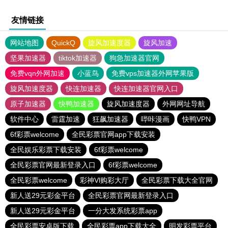
友情链接
网站地图
QuickQ
旋风加速度器
旋风加速
坚果加速器
tiktok加速器
狗急加速器官网
免费vqn外网加速
小蓝鸟
免费vps加速器外网苹果版
旋风加速度器
快连加速器
快连加速器官网入口
原子加速器
快鸭加速器
旋风加速度器
外网网址导航
软件中心
雷霆加速
狂飙加速器
哔咔漫画
快鸭VPN
6f彩票welcome
全民彩票官网app下载安装
全民娱乐彩票下载安装
6f彩票welcome
全民彩票官网最新登录入口
6f彩票welcome
全民彩票welcome
彩神Vl购彩大厅
全民彩票下载大全官网
新人送29元彩金平台
全民彩票官网最新登录入口
新人送29元彩金平台
一分大发系统彩票app
全民彩票安卓版下载
全民彩票app下载大全
明发彩票平台