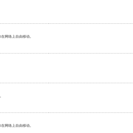
你在网络上自由移动。
。
你在网络上自由移动。