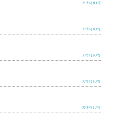
支持
[0]
反对
[0]
支持
[0]
反对
[0]
支持
[0]
反对
[0]
支持
[0]
反对
[0]
支持
[0]
反对
[0]