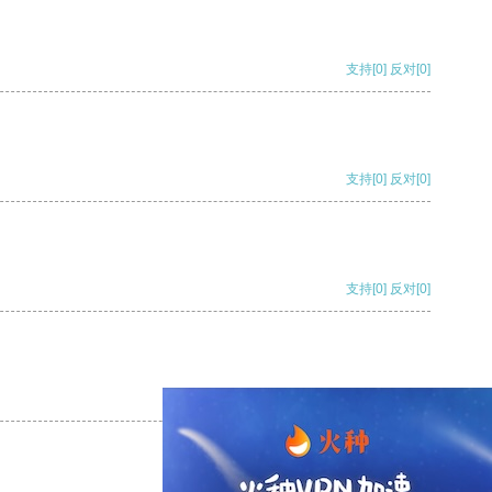
支持
[0]
反对
[0]
支持
[0]
反对
[0]
支持
[0]
反对
[0]
支持
[0]
反对
[0]