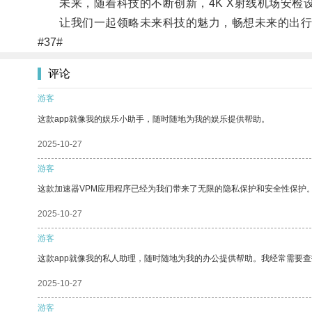
未来，随着科技的不断创新，4K X射线机场安检
让我们一起领略未来科技的魅力，畅想未来的出行
#37#
评论
游客
这款app就像我的娱乐小助手，随时随地为我的娱乐提供帮助。
2025-10-27
游客
这款加速器VPM应用程序已经为我们带来了无限的隐私保护和安全性保护
2025-10-27
游客
这款app就像我的私人助理，随时随地为我的办公提供帮助。我经常需要查
2025-10-27
游客