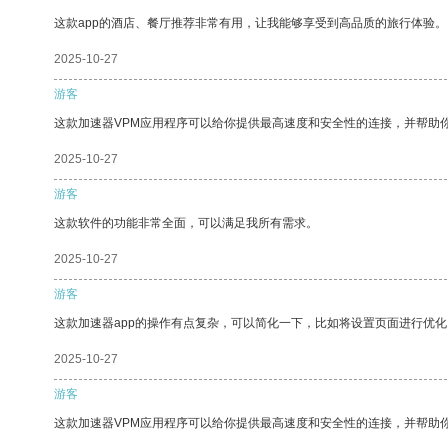
这款app的酒店、餐厅推荐非常有用，让我能够享受到高品质的旅行体验。
2025-10-27
游客
这款加速器VPM应用程序可以给你提供最高速度和安全性的连接，并帮助
2025-10-27
游客
这款软件的功能非常全面，可以满足我所有需求。
2025-10-27
游客
这款加速器app的操作有点复杂，可以简化一下，比如将设置页面进行优化
2025-10-27
游客
这款加速器VPM应用程序可以给你提供最高速度和安全性的连接，并帮助