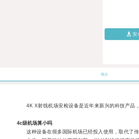
安
简介
4K X射线机场安检设备是近年来新兴的科技产品，
4c级机场算小吗
这种设备在很多国际机场已经投入使用，取代了传