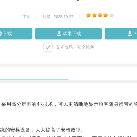
工具
|
时间：2025-10-27
|
卓下载
苹果下载
安卓市场，安全绿色
采用高分辨率的4K技术，可以更清晰地显示旅客随身携带的
统的安检设备，大大提高了安检效率。