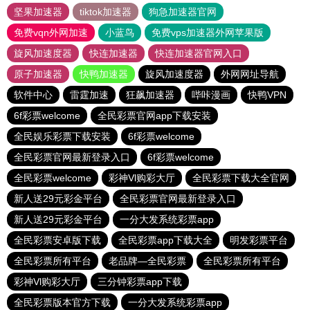
坚果加速器
tiktok加速器
狗急加速器官网
免费vqn外网加速
小蓝鸟
免费vps加速器外网苹果版
旋风加速度器
快连加速器
快连加速器官网入口
原子加速器
快鸭加速器
旋风加速度器
外网网址导航
软件中心
雷霆加速
狂飙加速器
哔咔漫画
快鸭VPN
6f彩票welcome
全民彩票官网app下载安装
全民娱乐彩票下载安装
6f彩票welcome
全民彩票官网最新登录入口
6f彩票welcome
全民彩票welcome
彩神Vl购彩大厅
全民彩票下载大全官网
新人送29元彩金平台
全民彩票官网最新登录入口
新人送29元彩金平台
一分大发系统彩票app
全民彩票安卓版下载
全民彩票app下载大全
明发彩票平台
全民彩票所有平台
老品牌—全民彩票
全民彩票所有平台
彩神Vl购彩大厅
三分钟彩票app下载
全民彩票版本官方下载
一分大发系统彩票app