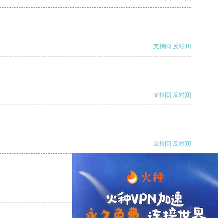
支持
[0]
反对
[0]
支持
[0]
反对
[0]
支持
[0]
反对
[0]
支持
[0]
反对
[0]