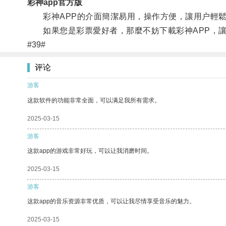
彩神app官方版
彩神APP的介面簡潔易用，操作方便，讓用户輕鬆
如果您是彩票愛好者，那麼不妨下載彩神APP，讓
#39#
评论
游客
这款软件的功能非常全面，可以满足我所有需求。
2025-03-15
游客
这款app的游戏非常好玩，可以让我消磨时间。
2025-03-15
游客
这款app的音乐资源非常优质，可以让我尽情享受音乐的魅力。
2025-03-15