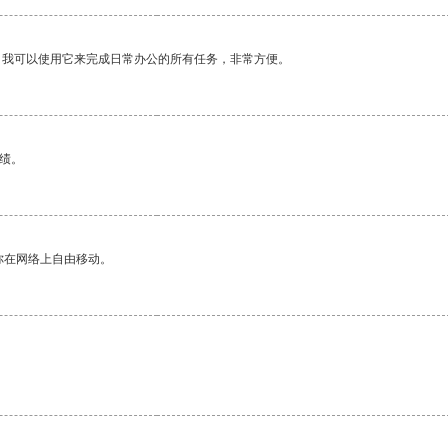
。我可以使用它来完成日常办公的所有任务，非常方便。
绩。
你在网络上自由移动。