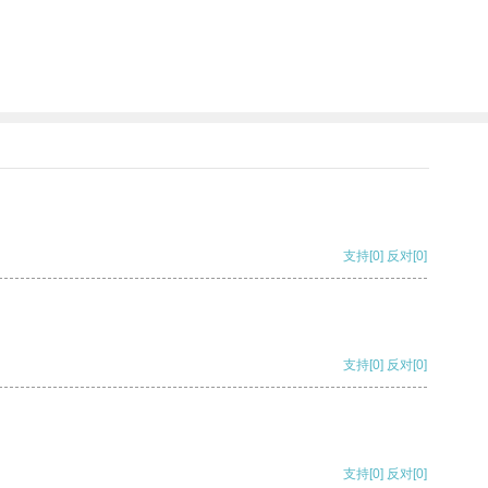
支持
[0]
反对
[0]
支持
[0]
反对
[0]
支持
[0]
反对
[0]