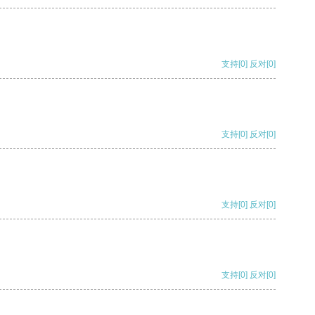
支持
[0]
反对
[0]
支持
[0]
反对
[0]
支持
[0]
反对
[0]
支持
[0]
反对
[0]