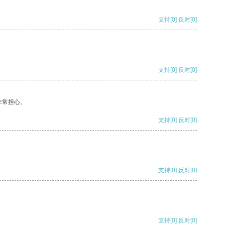
支持
[0]
反对
[0]
支持
[0]
反对
[0]
非常担心。
支持
[0]
反对
[0]
支持
[0]
反对
[0]
支持
[0]
反对
[0]