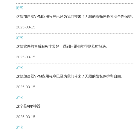
游客
这款加速器VPM应用程序已经为我们带来了无限的流畅体验和安全性保护
2025-03-15
游客
这款软件的售后服务非常好，遇到问题都能得到及时解决。
2025-03-15
游客
这款加速器VPM应用程序已经为我们带来了无限的隐私保护和自由。
2025-03-15
游客
这个是app神器
2025-03-15
游客