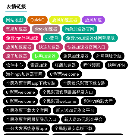
友情链接
网站地图
QuickQ
旋风加速度器
旋风加速
坚果加速器
tiktok加速器
狗急加速器官网
免费vqn外网加速
小蓝鸟
免费vps加速器外网苹果版
旋风加速度器
快连加速器
快连加速器官网入口
原子加速器
快鸭加速器
旋风加速度器
外网网址导航
软件中心
雷霆加速
狂飙加速器
哔咔漫画
快鸭VPN
海外npv加速器官网
6f彩票welcome
全民彩票官网app下载安装
全民娱乐彩票下载安装
6f彩票welcome
全民彩票官网最新登录入口
6f彩票welcome
全民彩票welcome
彩神Vl购彩大厅
全民彩票下载大全官网
新人送29元彩金平台
全民彩票官网最新登录入口
新人送29元彩金平台
一分大发系统彩票app
全民彩票安卓版下载