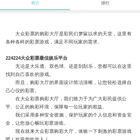
简介
排行
大众彩票的购彩大厅是彩民们梦寐以求的天堂，这里有
各种各样的彩票游戏，满足不同玩家的需求。
224224大众彩票最佳娱乐平台
无论是大乐透、双色球、还是刮刮乐，您都可以在这里
找到自己喜欢的游戏。
而且，购彩大厅的界面设计简洁清晰，让您轻松选择自
己心仪的彩票。
在大众彩票购彩大厅，我们致力于为广大彩民提供公
平、公正的购彩环境，保障每一位玩家的权益。
我们采用多种安全措施，保护玩家的个人信息和资金安
全，让您放心畅玩彩票游戏。
现在就来大众彩票购彩大厅，体验一下刺激的彩票游戏
吧！欢迎您的加入！。