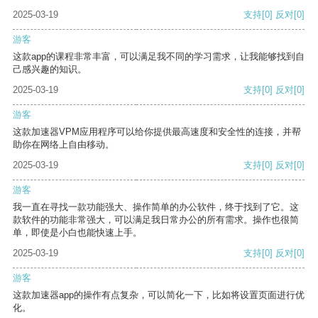
2025-03-19
支持
[0]
反对
[0]
游客
这款app的课程非常丰富，可以满足我不同的学习需求，让我能够找到自
己感兴趣的知识。
2025-03-19
支持
[0]
反对
[0]
游客
这款加速器VPM应用程序可以给你提供最高速度和安全性的连接，并帮
助你在网络上自由移动。
2025-03-19
支持
[0]
反对
[0]
游客
我一直在寻找一款功能强大、操作简单的办公软件，终于找到了它。这
款软件的功能非常强大，可以满足我日常办公的所有需求。操作也很简
单，即使是小白也能快速上手。
2025-03-19
支持
[0]
反对
[0]
游客
这款加速器app的操作有点复杂，可以简化一下，比如将设置页面进行优
化。