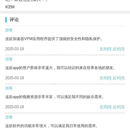
#39#
评论
游客
这款加速器VPM应用程序提供了顶级的安全性和隐私保护。
2025-03-19
支持
[0]
反对
[0]
游客
这款app的用户群体非常庞大，我可以结识到来自世界各地的朋友。
2025-03-19
支持
[0]
反对
[0]
游客
这款app的视频资源非常丰富，可以满足我不同的娱乐需求。
2025-03-19
支持
[0]
反对
[0]
游客
这款软件的功能非常强大，可以满足我日常使用的需求。