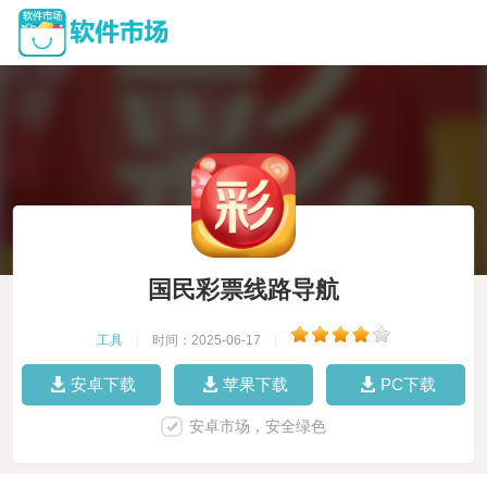
国民彩票线路导航
工具
|
时间：2025-06-17
|
安卓下载
苹果下载
PC下载
安卓市场，安全绿色