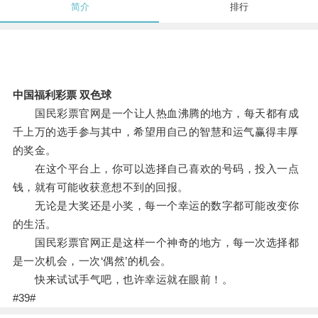
简介
排行
中国福利彩票 双色球
国民彩票官网是一个让人热血沸腾的地方，每天都有成
千上万的选手参与其中，希望用自己的智慧和运气赢得丰厚
的奖金。
在这个平台上，你可以选择自己喜欢的号码，投入一点
钱，就有可能收获意想不到的回报。
无论是大奖还是小奖，每一个幸运的数字都可能改变你
的生活。
国民彩票官网正是这样一个神奇的地方，每一次选择都
是一次机会，一次‘偶然’的机会。
快来试试手气吧，也许幸运就在眼前！。
#39#