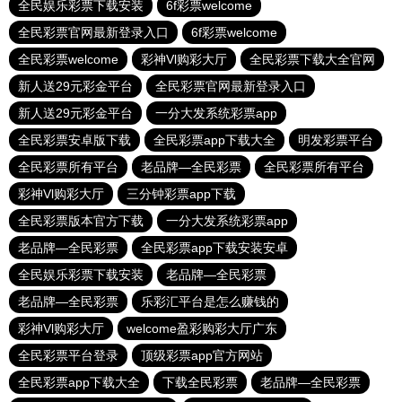
全民娱乐彩票下载安装
6f彩票welcome
全民彩票官网最新登录入口
6f彩票welcome
全民彩票welcome
彩神Vl购彩大厅
全民彩票下载大全官网
新人送29元彩金平台
全民彩票官网最新登录入口
新人送29元彩金平台
一分大发系统彩票app
全民彩票安卓版下载
全民彩票app下载大全
明发彩票平台
全民彩票所有平台
老品牌—全民彩票
全民彩票所有平台
彩神Vl购彩大厅
三分钟彩票app下载
全民彩票版本官方下载
一分大发系统彩票app
老品牌—全民彩票
全民彩票app下载安装安卓
全民娱乐彩票下载安装
老品牌—全民彩票
老品牌—全民彩票
乐彩汇平台是怎么赚钱的
彩神Vl购彩大厅
welcome盈彩购彩大厅广东
全民彩票平台登录
顶级彩票app官方网站
全民彩票app下载大全
下载全民彩票
老品牌—全民彩票