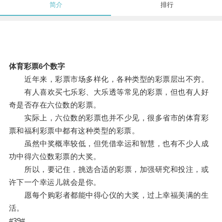
简介
排行
体育彩票6个数字
近年来，彩票市场多样化，各种类型的彩票层出不穷。
有人喜欢买七乐彩、大乐透等常见的彩票，但也有人好
奇是否存在六位数的彩票。
实际上，六位数的彩票也并不少见，很多省市的体育彩
票和福利彩票中都有这种类型的彩票。
虽然中奖概率较低，但凭借幸运和智慧，也有不少人成
功中得六位数彩票的大奖。
所以，要记住，挑选合适的彩票，加强研究和投注，或
许下一个幸运儿就会是你。
愿每个购彩者都能中得心仪的大奖，过上幸福美满的生
活。
#39#