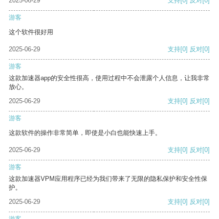
2025-06-29
支持
[0]
反对
[0]
游客
这个软件很好用
2025-06-29
支持
[0]
反对
[0]
游客
这款加速器app的安全性很高，使用过程中不会泄露个人信息，让我非常
放心。
2025-06-29
支持
[0]
反对
[0]
游客
这款软件的操作非常简单，即使是小白也能快速上手。
2025-06-29
支持
[0]
反对
[0]
游客
这款加速器VPM应用程序已经为我们带来了无限的隐私保护和安全性保
护。
2025-06-29
支持
[0]
反对
[0]
游客