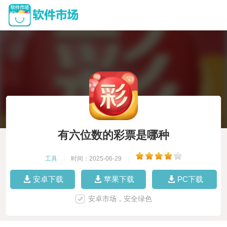
有六位数的彩票是哪种
工具
|
时间：2025-06-29
|
安卓下载
苹果下载
PC下载
安卓市场，安全绿色