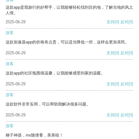
这款app是我旅行的好帮手，让我能够轻松找到目的地，了解当地的风土
人情。
2025-06-29
支持
[0]
反对
[0]
游客
这款加速器app的价格有点贵，可以适当降低一些，这样会更加亲民。
2025-06-29
支持
[0]
反对
[0]
游客
这款app的社区氛围很温馨，让我能够感受到家的温暖。
2025-06-29
支持
[0]
反对
[0]
游客
这款软件非常实用，可以帮助我解决很多问题。
2025-06-29
支持
[0]
反对
[0]
游客
梯子神器，ins随便看，美美哒！