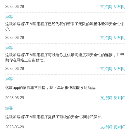
2025-06-29
支持
[0]
反对
[0]
游客
这款加速器VPM应用程序已经为我们带来了无限的流畅体验和安全性保
护。
2025-06-29
支持
[0]
反对
[0]
游客
这款加速器VPM应用程序可以给你提供最高速度和安全性的连接，并帮
助你在网络上自由移动。
2025-06-29
支持
[0]
反对
[0]
游客
这款app的物流非常快捷，我下单后很快就能收到商品。
2025-06-29
支持
[0]
反对
[0]
游客
这款加速器VPM应用程序提供了顶级的安全性和隐私保护。
2025-06-29
支持
[0]
反对
[0]