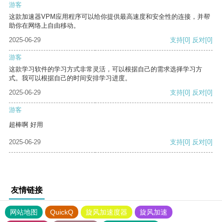
游客
这款加速器VPM应用程序可以给你提供最高速度和安全性的连接，并帮
助你在网络上自由移动。
2025-06-29
支持
[0]
反对
[0]
游客
这款学习软件的学习方式非常灵活，可以根据自己的需求选择学习方
式。我可以根据自己的时间安排学习进度。
2025-06-29
支持
[0]
反对
[0]
游客
超棒啊 好用
2025-06-29
支持
[0]
反对
[0]
友情链接
网站地图
QuickQ
旋风加速度器
旋风加速