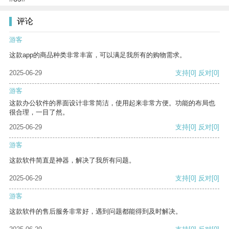
评论
游客
这款app的商品种类非常丰富，可以满足我所有的购物需求。
2025-06-29
支持
[0]
反对
[0]
游客
这款办公软件的界面设计非常简洁，使用起来非常方便。功能的布局也
很合理，一目了然。
2025-06-29
支持
[0]
反对
[0]
游客
这款软件简直是神器，解决了我所有问题。
2025-06-29
支持
[0]
反对
[0]
游客
这款软件的售后服务非常好，遇到问题都能得到及时解决。