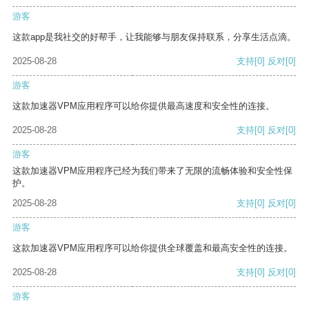
游客
这款app是我社交的好帮手，让我能够与朋友保持联系，分享生活点滴。
2025-08-28
支持
[0]
反对
[0]
游客
这款加速器VPM应用程序可以给你提供最高速度和安全性的连接。
2025-08-28
支持
[0]
反对
[0]
游客
这款加速器VPM应用程序已经为我们带来了无限的流畅体验和安全性保
护。
2025-08-28
支持
[0]
反对
[0]
游客
这款加速器VPM应用程序可以给你提供全球覆盖和最高安全性的连接。
2025-08-28
支持
[0]
反对
[0]
游客