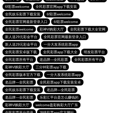
6f彩票welcome
全民彩票官网app下载安装
全民娱乐彩票下载安装
6f彩票welcome
全民彩票官网最新登录入口
6f彩票welcome
全民彩票welcome
彩神Vl购彩大厅
全民彩票下载大全官网
新人送29元彩金平台
全民彩票官网最新登录入口
新人送29元彩金平台
一分大发系统彩票app
全民彩票安卓版下载
全民彩票app下载大全
明发彩票平台
全民彩票所有平台
老品牌—全民彩票
全民彩票所有平台
彩神Vl购彩大厅
三分钟彩票app下载
全民彩票版本官方下载
一分大发系统彩票app
老品牌—全民彩票
全民彩票app下载安装安卓
全民娱乐彩票下载安装
老品牌—全民彩票
老品牌—全民彩票
乐彩汇平台是怎么赚钱的
彩神Vl购彩大厅
welcome盈彩购彩大厅广东
全民彩票平台登录
顶级彩票app官方网站