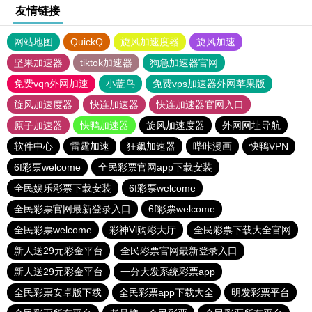
友情链接
网站地图
QuickQ
旋风加速度器
旋风加速
坚果加速器
tiktok加速器
狗急加速器官网
免费vqn外网加速
小蓝鸟
免费vps加速器外网苹果版
旋风加速度器
快连加速器
快连加速器官网入口
原子加速器
快鸭加速器
旋风加速度器
外网网址导航
软件中心
雷霆加速
狂飙加速器
哔咔漫画
快鸭VPN
6f彩票welcome
全民彩票官网app下载安装
全民娱乐彩票下载安装
6f彩票welcome
全民彩票官网最新登录入口
6f彩票welcome
全民彩票welcome
彩神Vl购彩大厅
全民彩票下载大全官网
新人送29元彩金平台
全民彩票官网最新登录入口
新人送29元彩金平台
一分大发系统彩票app
全民彩票安卓版下载
全民彩票app下载大全
明发彩票平台